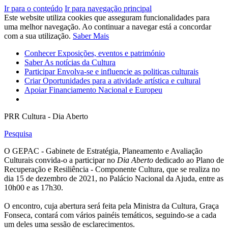
Ir para o conteúdo
Ir para navegação principal
Este website utiliza cookies que asseguram funcionalidades para
uma melhor navegação. Ao continuar a navegar está a concordar
com a sua utilização.
Saber Mais
Conhecer
Exposições, eventos e património
Saber
As notícias da Cultura
Participar
Envolva-se e influencie as politicas culturais
Criar
Oportunidades para a atividade artística e cultural
Apoiar
Financiamento Nacional e Europeu
PRR Cultura - Dia Aberto
Pesquisa
O GEPAC - Gabinete de Estratégia, Planeamento e Avaliação
Culturais convida-o a participar no
Dia Aberto
dedicado ao Plano de
Recuperação e Resiliência - Componente Cultura, que se realiza no
dia 15 de dezembro de 2021, no Palácio Nacional da Ajuda, entre as
10h00 e as 17h30.
O encontro, cuja abertura será feita pela Ministra da Cultura, Graça
Fonseca, contará com vários painéis temáticos, seguindo-se a cada
um deles uma sessão de esclarecimentos.