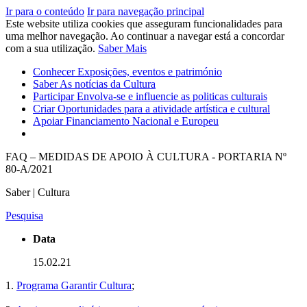
Ir para o conteúdo
Ir para navegação principal
Este website utiliza cookies que asseguram funcionalidades para
uma melhor navegação. Ao continuar a navegar está a concordar
com a sua utilização.
Saber Mais
Conhecer
Exposições, eventos e património
Saber
As notícias da Cultura
Participar
Envolva-se e influencie as politicas culturais
Criar
Oportunidades para a atividade artística e cultural
Apoiar
Financiamento Nacional e Europeu
FAQ – MEDIDAS DE APOIO À CULTURA - PORTARIA Nº
80-A/2021
Saber | Cultura
Pesquisa
Data
15.02.21
1.
Programa Garantir Cultura
;