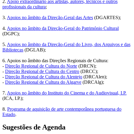
2.
Apoio extraordinário aos artistas, autores, técnicos e outros
profissionais da cultura
;
3.
Apoios no âmbito da Direção-Geral das Artes
(DGARTES);
4.
Apoios no âmbito da Direção-Geral do Património Cultural
(DGPC);
5.
Apoios no âmbito da Direção-Geral do Livro, dos Arquivos e das
Bibliotecas
(DGLAB);
6. Apoios no âmbito das Direções Regionais de Cultura:
-
Direção Regional de Cultura do Norte
(DRCN);
-
Direção Regional de Cultura do Centro
(DRCC);
-
Direção Regional de Cultura do Alentejo
(DRCAlen);
-
Direção Regional de Cultura do Algarve
(DRCAlg);
7.
Apoios no âmbito do Instituto do Cinema e do Audiovisual, I.P.
(ICA, I.P.);
8.
Programa de aquisição de arte contemporânea portuguesa do
Estado
.
Sugestões de Agenda