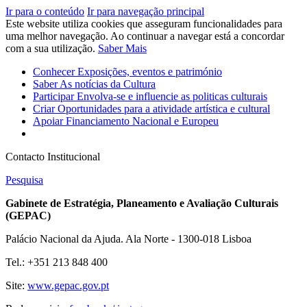
Ir para o conteúdo
Ir para navegação principal
Este website utiliza cookies que asseguram funcionalidades para
uma melhor navegação. Ao continuar a navegar está a concordar
com a sua utilização.
Saber Mais
Conhecer
Exposições, eventos e património
Saber
As notícias da Cultura
Participar
Envolva-se e influencie as politicas culturais
Criar
Oportunidades para a atividade artística e cultural
Apoiar
Financiamento Nacional e Europeu
Contacto Institucional
Pesquisa
Gabinete de Estratégia, Planeamento e Avaliação Culturais
(GEPAC)
Palácio Nacional da Ajuda. Ala Norte - 1300-018 Lisboa
Tel.: +351 213 848 400
Site:
www.gepac.gov.pt