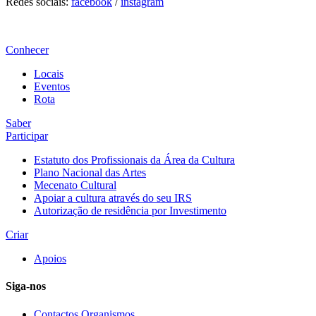
Redes sociais:
facebook
/
instagram
Conhecer
Locais
Eventos
Rota
Saber
Participar
Estatuto dos Profissionais da Área da Cultura
Plano Nacional das Artes
Mecenato Cultural
Apoiar a cultura através do seu IRS
Autorização de residência por Investimento
Criar
Apoios
Siga-nos
Contactos Organismos