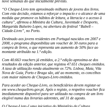
nove semanas do que inicialmente previsto.
“O Cheque-Livro tem aproximado milhares de jovens dos livros.
Com esta decisão, estamos a reforçar o impacto e o alcance de uma
medida que promove os hábitos de leitura, a literacia e o acesso à
cultura”, afirmou a Ministra da Cultura, Juventude e Desporto,
Margarida Balseiro Lopes, na abertura do festival “Babell –
Cidade-Livro”, no Porto.
Destinado aos jovens residentes em Portugal nascidos em 2007 e
2008, o programa disponibiliza um voucher de 30 euros para a
compra de livros, o que representa um aumento de 50% face ao
montante atribuído na 1.ª edição.
Com 40.663 vouchers já emitidos, a 2.ª edição aproxima-se dos
resultados da edição anterior, que registou 47.651 cheques emitidos.
A taxa de utilização ronda atualmente os 72%. Lisboa, Maia, Vila
Nova de Gaia, Porto e Braga são, até ao momento, os concelhos
com maior número de Cheques-Livro emitidos.
Para aceder ao Cheque-Livro, os beneficiários devem registar-se
em www.chequelivro.gov.pt. Após o registo, o respetivo voucher fica
imediatamente disponível para ser utilizado na compra de um livro
elegível numa das livrarias aderentes, até 31 de agosto.
O Cheque-Livro é uma iniciativa do Ministério da Cultura,