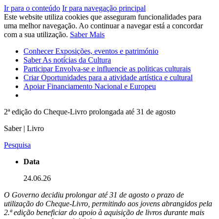
Ir para o conteúdo
Ir para navegação principal
Este website utiliza cookies que asseguram funcionalidades para
uma melhor navegação. Ao continuar a navegar está a concordar
com a sua utilização.
Saber Mais
Conhecer
Exposições, eventos e património
Saber
As notícias da Cultura
Participar
Envolva-se e influencie as politicas culturais
Criar
Oportunidades para a atividade artística e cultural
Apoiar
Financiamento Nacional e Europeu
2ª edição do Cheque-Livro prolongada até 31 de agosto
Saber | Livro
Pesquisa
Data
24.06.26
O Governo decidiu prolongar até 31 de agosto o prazo de
utilização do Cheque-Livro, permitindo aos jovens abrangidos pela
2.ª edição beneficiar do apoio à aquisição de livros durante mais