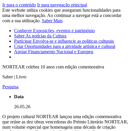
Ir para o conteúdo
Ir para navegação principal
Este website utiliza cookies que asseguram funcionalidades para
uma melhor navegação. Ao continuar a navegar está a concordar
com a sua utilização.
Saber Mais
Conhecer
Exposições, eventos e património
Saber
As notícias da Cultura
Participar
Envolva-se e influencie as politicas culturais
Criar
Oportunidades para a atividade artística e cultural
Apoiar
Financiamento Nacional e Europeu
NORTEAR celebra 10 anos com edição comemorativa
Saber | Livro
Pesquisa
Data
26.05.26
O projeto cultural NORTEAR lançou uma edição comemorativa
que reúne as dez obras vencedoras do Prémio Literário NORTEAR,
num volume especial que homenageia uma década de criação