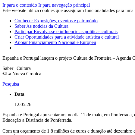
Ir para o conteúdo
Ir para navegação principal
Este website utiliza cookies que asseguram funcionalidades para uma
Conhecer
Exposições, eventos e património
Saber
As notícias da Cultura
Participar
Envolva-se e influencie as politicas culturais
Criar
Oportunidades para a atividade artística e cultural
Apoiar
Financiamento Nacional e Europeu
Espanha e Portugal lançam o projeto Cultura de Fronteira – Agenda
Saber | Cultura
©La Nueva Cronica
Pesquisa
Data
12.05.26
Espanha e Portugal apresentaram, no dia 11 de maio, em Ponferrada,
Educação a Distância de Ponferrada.
Com um orçamento de 1,8 milhões de euros e duração até dezembro de