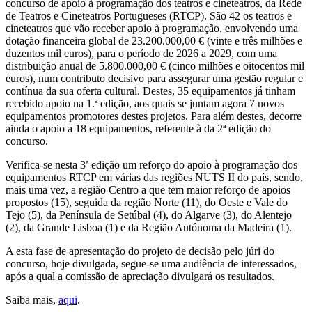
concurso de apoio à programação dos teatros e cineteatros, da Rede
de Teatros e Cineteatros Portugueses (RTCP). São 42 os teatros e
cineteatros que vão receber apoio à programação, envolvendo uma
dotação financeira global de 23.200.000,00 € (vinte e três milhões e
duzentos mil euros), para o período de 2026 a 2029, com uma
distribuição anual de 5.800.000,00 € (cinco milhões e oitocentos mil
euros), num contributo decisivo para assegurar uma gestão regular e
contínua da sua oferta cultural. Destes, 35 equipamentos já tinham
recebido apoio na 1.ª edição, aos quais se juntam agora 7 novos
equipamentos promotores destes projetos. Para além destes, decorre
ainda o apoio a 18 equipamentos, referente à da 2ª edição do
concurso.
Verifica-se nesta 3ª edição um reforço do apoio à programação dos
equipamentos RTCP em várias das regiões NUTS II do país, sendo,
mais uma vez, a região Centro a que tem maior reforço de apoios
propostos (15), seguida da região Norte (11), do Oeste e Vale do
Tejo (5), da Península de Setúbal (4), do Algarve (3), do Alentejo
(2), da Grande Lisboa (1) e da Região Autónoma da Madeira (1).
A esta fase de apresentação do projeto de decisão pelo júri do
concurso, hoje divulgada, segue-se uma audiência de interessados,
após a qual a comissão de apreciação divulgará os resultados.
Saiba mais,
aqui
.