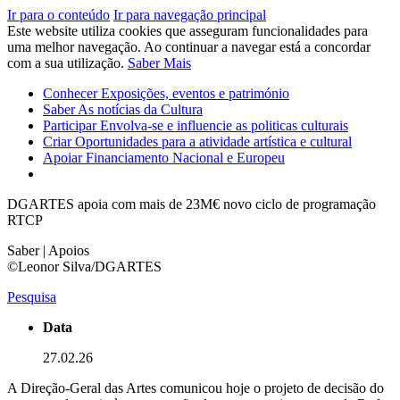
Ir para o conteúdo
Ir para navegação principal
Este website utiliza cookies que asseguram funcionalidades para
uma melhor navegação. Ao continuar a navegar está a concordar
com a sua utilização.
Saber Mais
Conhecer
Exposições, eventos e património
Saber
As notícias da Cultura
Participar
Envolva-se e influencie as politicas culturais
Criar
Oportunidades para a atividade artística e cultural
Apoiar
Financiamento Nacional e Europeu
DGARTES apoia com mais de 23M€ novo ciclo de programação
RTCP
Saber | Apoios
©Leonor Silva/DGARTES
Pesquisa
Data
27.02.26
A Direção-Geral das Artes comunicou hoje o projeto de decisão do