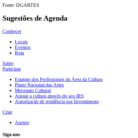
Fonte: DGARTES
Sugestões de Agenda
Conhecer
Locais
Eventos
Rota
Saber
Participar
Estatuto dos Profissionais da Área da Cultura
Plano Nacional das Artes
Mecenato Cultural
Apoiar a cultura através do seu IRS
Autorização de residência por Investimento
Criar
Apoios
Siga-nos