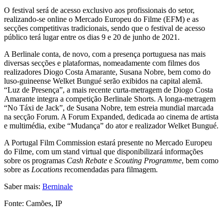
O festival será de acesso exclusivo aos profissionais do setor,
realizando-se online o Mercado Europeu do Filme (EFM) e as
secções competitivas tradicionais, sendo que o festival de acesso
público terá lugar entre os dias 9 e 20 de junho de 2021.
A Berlinale conta, de novo, com a presença portuguesa nas mais
diversas secções e plataformas, nomeadamente com filmes dos
realizadores Diogo Costa Amarante, Susana Nobre, bem como do
luso-guineense Welket Bungué serão exibidos na capital alemã.
“Luz de Presença”, a mais recente curta-metragem de Diogo Costa
Amarante integra a competição Berlinale Shorts. A longa-metragem
“No Táxi de Jack”, de Susana Nobre, tem estreia mundial marcada
na secção Forum. A Forum Expanded, dedicada ao cinema de artista
e multimédia, exibe “Mudança” do ator e realizador Welket Bungué.
A Portugal Film Commission estará presente no Mercado Europeu
do Filme, com um stand virtual que disponibilizará informações
sobre os programas
Cash Rebate
e
Scouting Programme
, bem como
sobre as
Locations
recomendadas para filmagem.
Saber mais:
Berninale
Fonte: Camões, IP