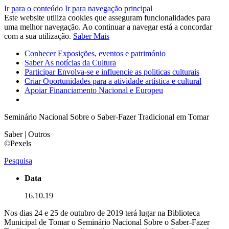
Ir para o conteúdo
Ir para navegação principal
Este website utiliza cookies que asseguram funcionalidades para
uma melhor navegação. Ao continuar a navegar está a concordar
com a sua utilização.
Saber Mais
Conhecer
Exposições, eventos e património
Saber
As notícias da Cultura
Participar
Envolva-se e influencie as politicas culturais
Criar
Oportunidades para a atividade artística e cultural
Apoiar
Financiamento Nacional e Europeu
Seminário Nacional Sobre o Saber-Fazer Tradicional em Tomar
Saber | Outros
©Pexels
Pesquisa
Data
16.10.19
Nos dias 24 e 25 de outubro de 2019 terá lugar na Biblioteca
Municipal de Tomar o Seminário Nacional Sobre o Saber-Fazer