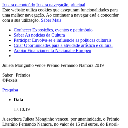
Ir para o conteúdo
Ir para navegação principal
Este website utiliza cookies que asseguram funcionalidades para
uma melhor navegação. Ao continuar a navegar está a concordar
com a sua utilização.
Saber Mais
Conhecer
Exposições, eventos e património
Saber
As notícias da Cultura
Participar
Envolva-se e influencie as politicas culturais
Criar
Oportunidades para a atividade artística e cultural
Apoiar
Financiamento Nacional e Europeu
Julieta Monginho vence Prémio Fernando Namora 2019
Saber | Prémios
©Pexels
Pesquisa
Data
17.10.19
A escritora Julieta Monginho venceu, por unanimidade, o Prémio
Literário Fernando Namora, no valor de 15 mil euros, do Estoril-