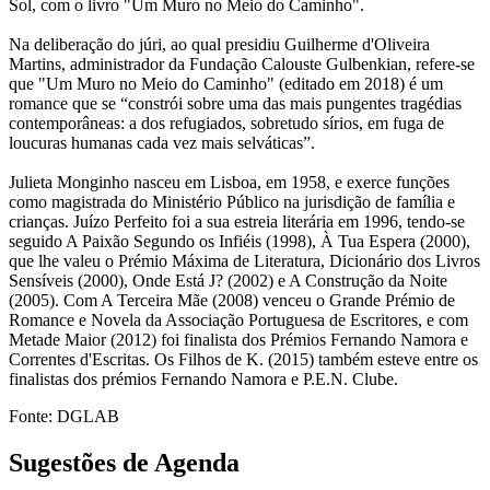
Sol, com o livro "Um Muro no Meio do Caminho".
Na deliberação do júri, ao qual presidiu Guilherme d'Oliveira
Martins, administrador da Fundação Calouste Gulbenkian, refere-se
que "Um Muro no Meio do Caminho" (editado em 2018) é um
romance que se “constrói sobre uma das mais pungentes tragédias
contemporâneas: a dos refugiados, sobretudo sírios, em fuga de
loucuras humanas cada vez mais selváticas”.
Julieta Monginho nasceu em Lisboa, em 1958, e exerce funções
como magistrada do Ministério Público na jurisdição de família e
crianças. Juízo Perfeito ​foi a sua estreia literária em 1996, tendo-se
seguido A Paixão Segundo os Infiéis (1998), À Tua Espera (2000),
que lhe valeu o Prémio Máxima de Literatura, Dicionário dos Livros
Sensíveis (2000), Onde Está J? (2002) e A Construção da Noite
(2005). Com A Terceira Mãe (2008) venceu o Grande Prémio de
Romance e Novela da Associação Portuguesa de Escritores, e com
Metade Maior (2012) foi finalista dos Prémios Fernando Namora e
Correntes d'Escritas. Os Filhos de K. (2015) também esteve entre os
finalistas dos prémios Fernando Namora e P.E.N. Clube.
Fonte: DGLAB
Sugestões de Agenda