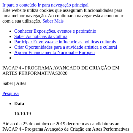
Ir para o conteúdo
Ir para navegação principal
Este website utiliza cookies que asseguram funcionalidades para
uma melhor navegação. Ao continuar a navegar está a concordar
com a sua utilização.
Saber Mais
Conhecer
Exposições, eventos e património
Saber
As notícias da Cultura
Participar
Envolva-se e influencie as politicas culturais
Criar
Oportunidades para a atividade artística e cultural
Apoiar
Financiamento Nacional e Europeu
PACAP 4 - PROGRAMA AVANÇADO DE CRIAÇÃO EM
ARTES PERFORMATIVAS2020
Saber | Artes
Pesquisa
Data
16.10.19
Até ao dia 25 de outubro de 2019 decorrem as candidaturas ao
PACAP 4 - Programa Avançado de Criação em Artes Performativas