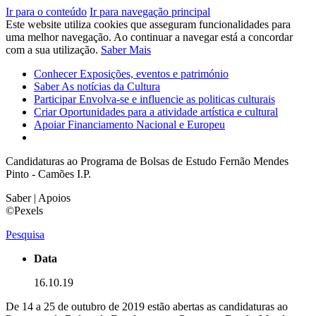
Ir para o conteúdo
Ir para navegação principal
Este website utiliza cookies que asseguram funcionalidades para
uma melhor navegação. Ao continuar a navegar está a concordar
com a sua utilização.
Saber Mais
Conhecer
Exposições, eventos e património
Saber
As notícias da Cultura
Participar
Envolva-se e influencie as politicas culturais
Criar
Oportunidades para a atividade artística e cultural
Apoiar
Financiamento Nacional e Europeu
Candidaturas ao Programa de Bolsas de Estudo Fernão Mendes
Pinto - Camões I.P.
Saber | Apoios
©Pexels
Pesquisa
Data
16.10.19
De 14 a 25 de outubro de 2019 estão abertas as candidaturas ao