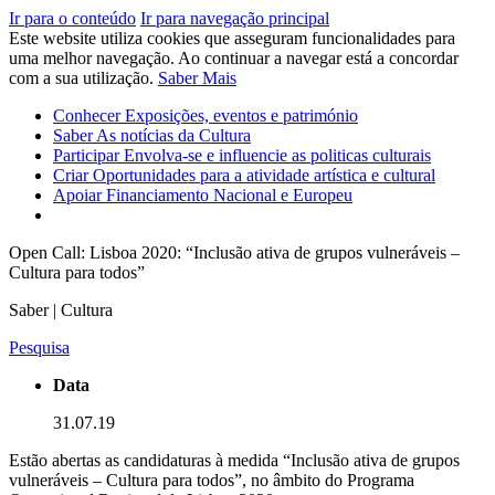
Ir para o conteúdo
Ir para navegação principal
Este website utiliza cookies que asseguram funcionalidades para
uma melhor navegação. Ao continuar a navegar está a concordar
com a sua utilização.
Saber Mais
Conhecer
Exposições, eventos e património
Saber
As notícias da Cultura
Participar
Envolva-se e influencie as politicas culturais
Criar
Oportunidades para a atividade artística e cultural
Apoiar
Financiamento Nacional e Europeu
Open Call: Lisboa 2020: “Inclusão ativa de grupos vulneráveis –
Cultura para todos”
Saber | Cultura
Pesquisa
Data
31.07.19
Estão abertas as candidaturas à medida “Inclusão ativa de grupos
vulneráveis – Cultura para todos”, no âmbito do Programa