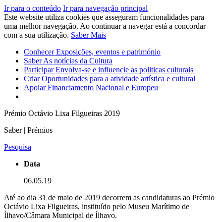
Ir para o conteúdo
Ir para navegação principal
Este website utiliza cookies que asseguram funcionalidades para
uma melhor navegação. Ao continuar a navegar está a concordar
com a sua utilização.
Saber Mais
Conhecer
Exposições, eventos e património
Saber
As notícias da Cultura
Participar
Envolva-se e influencie as politicas culturais
Criar
Oportunidades para a atividade artística e cultural
Apoiar
Financiamento Nacional e Europeu
Prémio Octávio Lixa Filgueiras 2019
Saber | Prémios
Pesquisa
Data
06.05.19
Até ao dia 31 de maio de 2019 decorrem as candidaturas ao Prémio
Octávio Lixa Filgueiras, instituído pelo Museu Marítimo de
Ílhavo/Câmara Municipal de Ílhavo.