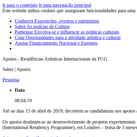
Ir para o conteúdo
Ir para navegação principal
Este website utiliza cookies que asseguram funcionalidades para uma
Conhecer
Exposições, eventos e património
Saber
As notícias da Cultura
Participar
Envolva-se e influencie as politicas culturais
Criar
Oportunidades para a atividade artística e cultural
Apoiar
Financiamento Nacional e Europeu
Apoios - Residências Artísticas Internacionais da FCG
Saber | Apoios
Pesquisa
Data
08.04.19
Até ao dias 15 de abril de 2019, decorrem as candidaturas aos apoios
Os apoios destinam-se ao desenvolvimento de projetos experimentais e
(International Residency Programme), em Londres – bolsa de 3 mese