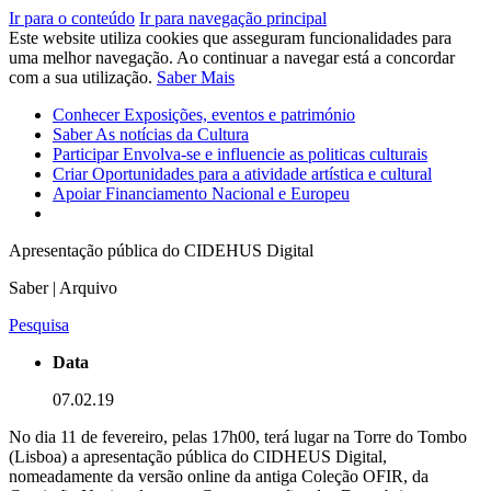
Ir para o conteúdo
Ir para navegação principal
Este website utiliza cookies que asseguram funcionalidades para
uma melhor navegação. Ao continuar a navegar está a concordar
com a sua utilização.
Saber Mais
Conhecer
Exposições, eventos e património
Saber
As notícias da Cultura
Participar
Envolva-se e influencie as politicas culturais
Criar
Oportunidades para a atividade artística e cultural
Apoiar
Financiamento Nacional e Europeu
Apresentação pública do CIDEHUS Digital
Saber | Arquivo
Pesquisa
Data
07.02.19
No dia 11 de fevereiro, pelas 17h00, terá lugar na Torre do Tombo
(Lisboa) a apresentação pública do CIDHEUS Digital,
nomeadamente da versão online da antiga Coleção OFIR, da