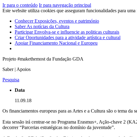
Ir para o conteúdo
Ir para navegação principal
Este website utiliza cookies que asseguram funcionalidades para uma
Conhecer
Exposições, eventos e património
Saber
As notícias da Cultura
Participar
Envolva-se e influencie as politicas culturais
Criar
Oportunidades para a atividade artística e cultural
Apoiar
Financiamento Nacional e Europeu
Projeto #makethemost da Fundação GDA
Saber | Apoios
Pesquisa
Data
11.09.18
Os financiamentos europeus para as Artes e a Cultura são o tema da
Esta sessão irá centrar-se no Programa Erasmus+, Ação-chave 2 (KA2) 
decorrer “Parcerias estratégicas no domínio da juventude”.