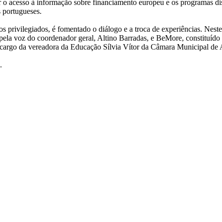
 o acesso à informação sobre financiamento europeu e os programas dis
s portugueses.
ços privilegiados, é fomentado o diálogo e a troca de experiências. Nes
pela voz do coordenador geral, Altino Barradas, e BeMore, constituíd
 a cargo da vereadora da Educação Sílvia Vítor da Câmara Municipal de
.