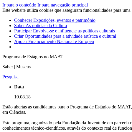
Ir para o conteúdo
Ir para navegação principal
Este website utiliza cookies que asseguram funcionalidades para uma
Conhecer
Exposições, eventos e património
Saber
As notícias da Cultura
Participar
Envolva-se e influencie as politicas culturais
Criar
Oportunidades para a atividade artística e cultural
Apoiar
Financiamento Nacional e Europeu
Programa de Estágios no MAAT
Saber | Museus
Pesquisa
Data
10.08.18
Estão abertas as candidaturas para o Programa de Estágios do MAAT, 
em Ciências.
Este programa, organizado pela Fundação da Juventude em parceria c
conhecimentos técnico-científicos, através do contexto real de funci