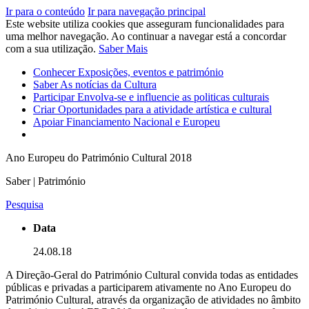
Ir para o conteúdo
Ir para navegação principal
Este website utiliza cookies que asseguram funcionalidades para
uma melhor navegação. Ao continuar a navegar está a concordar
com a sua utilização.
Saber Mais
Conhecer
Exposições, eventos e património
Saber
As notícias da Cultura
Participar
Envolva-se e influencie as politicas culturais
Criar
Oportunidades para a atividade artística e cultural
Apoiar
Financiamento Nacional e Europeu
Ano Europeu do Património Cultural 2018
Saber | Património
Pesquisa
Data
24.08.18
A Direção-Geral do Património Cultural convida todas as entidades
públicas e privadas a participarem ativamente no Ano Europeu do
Património Cultural, através da organização de atividades no âmbito