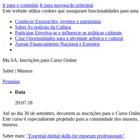
Ir para o conteúdo
Ir para navegação principal
Este website utiliza cookies que asseguram funcionalidades para uma
Conhecer
Exposições, eventos e património
Saber
As notícias da Cultura
Participar
Envolva-se e influencie as politicas culturais
Criar
Oportunidades para a atividade artística e cultural
Apoiar
Financiamento Nacional e Europeu
Mu.SA: Inscrições para Curso Online
Saber | Museus
Pesquisa
Data
20.07.18
Até ao dia 30 de setembro, decorrem as inscrições para o Curso Onlin
Este curso é especialmente projetado para a comunidade dos museus, t
museus.
Saber mais:
"Essential digital skills for museum professionals"