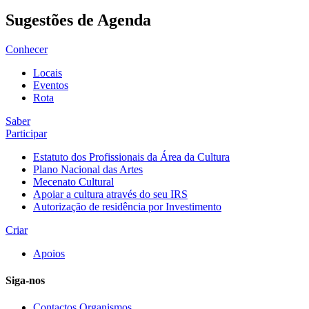
Sugestões de Agenda
Conhecer
Locais
Eventos
Rota
Saber
Participar
Estatuto dos Profissionais da Área da Cultura
Plano Nacional das Artes
Mecenato Cultural
Apoiar a cultura através do seu IRS
Autorização de residência por Investimento
Criar
Apoios
Siga-nos
Contactos Organismos