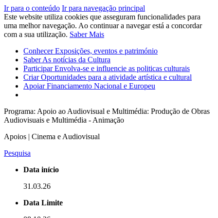
Ir para o conteúdo
Ir para navegação principal
Este website utiliza cookies que asseguram funcionalidades para
uma melhor navegação. Ao continuar a navegar está a concordar
com a sua utilização.
Saber Mais
Conhecer
Exposições, eventos e património
Saber
As notícias da Cultura
Participar
Envolva-se e influencie as politicas culturais
Criar
Oportunidades para a atividade artística e cultural
Apoiar
Financiamento Nacional e Europeu
Programa: Apoio ao Audiovisual e Multimédia: Produção de Obras
Audiovisuais e Multimédia - Animação
Apoios | Cinema e Audiovisual
Pesquisa
Data início
31.03.26
Data Limite