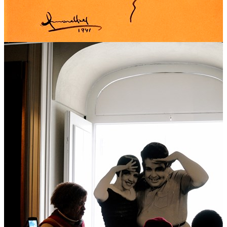
01
02
03
Como chegar
Plus Code:
QRFM+W7 Lisbon
Estr. do Lumiar 10, 1600-495 Lisboa
Autocarro: 703
Metro: Lumiar (linha amarela)
Ver direções
Lisboa -
Ver direções
Horário
Terça-feira a domingo: 10h00 - 18h00 (última entrada às
17h30)
Encerrado: segunda-feira, 01 de janeiro, Domingo de Páscoa,