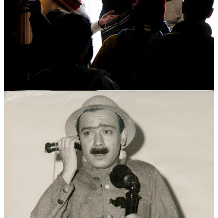
01 de maio, 13 de junho, 24 e 25 de dezembro
Preço
Bilhética online
-
adquira aqui
Contacto
Tel.: (+351) 217 567 410/19
Email: geral.mnteatroedanca@museusemonumentos.pt
Website:
Museu Nacional do Teatro e da Dança
Sugestões de Agenda
Conhecer
Locais
Eventos
Rota