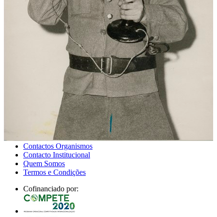
Saber
Participar
Estatuto dos Profissionais da Área da Cultura
Plano Nacional das Artes
Mecenato Cultural
Apoiar a cultura através do seu IRS
Autorização de residência por Investimento
Criar
Apoios
Siga-nos
Contactos Organismos
Contacto Institucional
Quem Somos
Termos e Condições
Cofinanciado por: