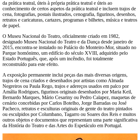
da prática teatral, úteis à própria prática teatral e úteis ao
conhecimento de certos aspetos da prática teatral e incluem trajos de
cena, fotografias, postais ilustrados, cenografia, figurinos, desenhos,
retratos e caricaturas, cartazes, programas e bilhetes, música e teatros
de papel.
O Museu Nacional do Teatro, oficialmente criado em 1982,
designado Museu Nacional do Teatro e da Dança desde janeiro de
2015, encontra-se instalado no Palácio do Monteiro-Mor, situado no
Parque homónimo, um edifício do século XVIII, adquirido pelo
Estado Português, que, após um incêndio, foi totalmente
reconstruído para este efeito.
A exposição permanente inclui peças das mais diversas origens,
trajos de cena criados e desenhados por artistas como Almada
Negreiros ou Paula Rego, trajos e adereços usados em palco por
Amália Rodrigues, figurinos originais desenhados por Maria Keil,
Bernardo Marques, Mário Cesariny ou Pedro Calapez, maquetas de
cenário concebidas por Carlos Botelho, Jorge Barradas ou José
Pacheco, retratos e esculturas originais de gente do teatro pintados
ou esculpidos por Columbano, Tagarro ou Soares dos Reis e muitos
outros objetos e documentos que representam uma parte significativa
da História do Teatro e das Artes do Espetáculo em Portugal.