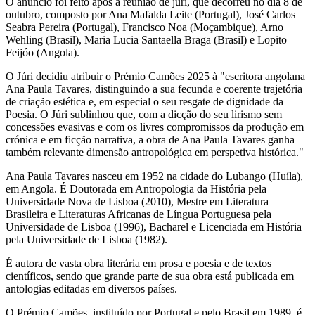
O anúncio foi feito após a reunião de júri, que decorreu no dia 8 de
outubro, composto por Ana Mafalda Leite (Portugal), José Carlos
Seabra Pereira (Portugal), Francisco Noa (Moçambique), Arno
Wehling (Brasil), Maria Lucia Santaella Braga (Brasil) e Lopito
Feijóo (Angola).
O Júri decidiu atribuir o Prémio Camões 2025 à "escritora angolana
Ana Paula Tavares, distinguindo a sua fecunda e coerente trajetória
de criação estética e, em especial o seu resgate de dignidade da
Poesia. O Júri sublinhou que, com a dicção do seu lirismo sem
concessões evasivas e com os livres compromissos da produção em
crónica e em ficção narrativa, a obra de Ana Paula Tavares ganha
também relevante dimensão antropológica em perspetiva histórica."
Ana Paula Tavares nasceu em 1952 na cidade do Lubango (Huíla),
em Angola. É Doutorada em Antropologia da História pela
Universidade Nova de Lisboa (2010), Mestre em Literatura
Brasileira e Literaturas Africanas de Língua Portuguesa pela
Universidade de Lisboa (1996), Bacharel e Licenciada em História
pela Universidade de Lisboa (1982).
É autora de vasta obra literária em prosa e poesia e de textos
científicos, sendo que grande parte de sua obra está publicada em
antologias editadas em diversos países.
O Prémio Camões, instituído por Portugal e pelo Brasil em 1989, é