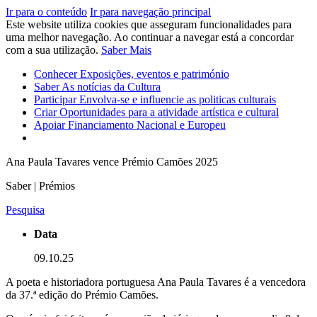
Ir para o conteúdo
Ir para navegação principal
Este website utiliza cookies que asseguram funcionalidades para
uma melhor navegação. Ao continuar a navegar está a concordar
com a sua utilização.
Saber Mais
Conhecer
Exposições, eventos e património
Saber
As notícias da Cultura
Participar
Envolva-se e influencie as politicas culturais
Criar
Oportunidades para a atividade artística e cultural
Apoiar
Financiamento Nacional e Europeu
Ana Paula Tavares vence Prémio Camões 2025
Saber | Prémios
Pesquisa
Data
09.10.25
A poeta e historiadora portuguesa Ana Paula Tavares é a vencedora
da 37.ª edição do Prémio Camões.