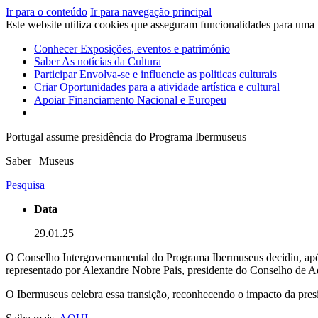
Ir para o conteúdo
Ir para navegação principal
Este website utiliza cookies que asseguram funcionalidades para uma
Conhecer
Exposições, eventos e património
Saber
As notícias da Cultura
Participar
Envolva-se e influencie as politicas culturais
Criar
Oportunidades para a atividade artística e cultural
Apoiar
Financiamento Nacional e Europeu
Portugal assume presidência do Programa Ibermuseus
Saber | Museus
Pesquisa
Data
29.01.25
O Conselho Intergovernamental do Programa Ibermuseus decidiu, após r
representado por Alexandre Nobre Pais, presidente do Conselho de
O Ibermuseus celebra essa transição, reconhecendo o impacto da pres