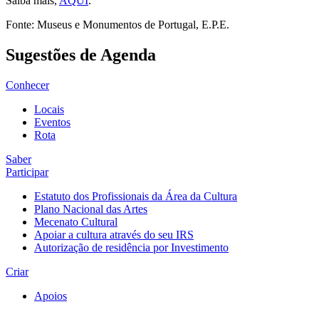
Saiba mais,
AQUI
.
Fonte: Museus e Monumentos de Portugal, E.P.E.
Sugestões de Agenda
Conhecer
Locais
Eventos
Rota
Saber
Participar
Estatuto dos Profissionais da Área da Cultura
Plano Nacional das Artes
Mecenato Cultural
Apoiar a cultura através do seu IRS
Autorização de residência por Investimento
Criar
Apoios