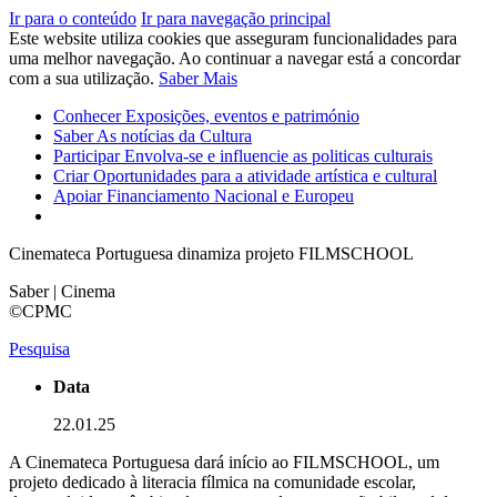
Ir para o conteúdo
Ir para navegação principal
Este website utiliza cookies que asseguram funcionalidades para
uma melhor navegação. Ao continuar a navegar está a concordar
com a sua utilização.
Saber Mais
Conhecer
Exposições, eventos e património
Saber
As notícias da Cultura
Participar
Envolva-se e influencie as politicas culturais
Criar
Oportunidades para a atividade artística e cultural
Apoiar
Financiamento Nacional e Europeu
Cinemateca Portuguesa dinamiza projeto FILMSCHOOL
Saber | Cinema
©CPMC
Pesquisa
Data
22.01.25
A Cinemateca Portuguesa dará início ao FILMSCHOOL, um
projeto dedicado à literacia fílmica na comunidade escolar,