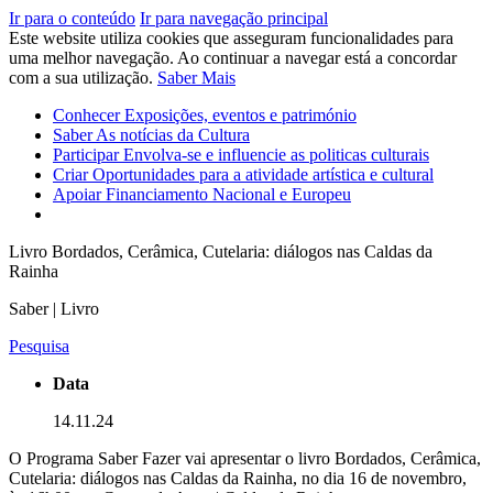
Ir para o conteúdo
Ir para navegação principal
Este website utiliza cookies que asseguram funcionalidades para
uma melhor navegação. Ao continuar a navegar está a concordar
com a sua utilização.
Saber Mais
Conhecer
Exposições, eventos e património
Saber
As notícias da Cultura
Participar
Envolva-se e influencie as politicas culturais
Criar
Oportunidades para a atividade artística e cultural
Apoiar
Financiamento Nacional e Europeu
Livro Bordados, Cerâmica, Cutelaria: diálogos nas Caldas da
Rainha
Saber | Livro
Pesquisa
Data
14.11.24
O Programa Saber Fazer vai apresentar o livro Bordados, Cerâmica,
Cutelaria: diálogos nas Caldas da Rainha, no dia 16 de novembro,