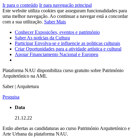
Ir para o conteúdo
Ir para navegação principal
Este website utiliza cookies que asseguram funcionalidades para
uma melhor navegação. Ao continuar a navegar está a concordar
com a sua utilização.
Saber Mais
Conhecer
Exposições, eventos e património
Saber
As notícias da Cultura
Participar
Envolva-se e influencie as politicas culturais
Criar
Oportunidades para a atividade artística e cultural
Apoiar
Financiamento Nacional e Europeu
Plataforma NAU disponibiliza curso gratuito sobre Património
Arquitetónico na AML
Saber | Arquitetura
Pesquisa
Data
21.12.22
Estão abertas as candidaturas ao curso Património Arquitetónico e
Arte Urbana da plataforma NAU.