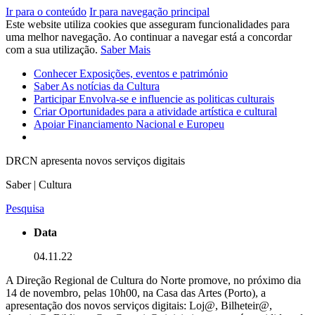
Ir para o conteúdo
Ir para navegação principal
Este website utiliza cookies que asseguram funcionalidades para
uma melhor navegação. Ao continuar a navegar está a concordar
com a sua utilização.
Saber Mais
Conhecer
Exposições, eventos e património
Saber
As notícias da Cultura
Participar
Envolva-se e influencie as politicas culturais
Criar
Oportunidades para a atividade artística e cultural
Apoiar
Financiamento Nacional e Europeu
DRCN apresenta novos serviços digitais
Saber | Cultura
Pesquisa
Data
04.11.22
A Direção Regional de Cultura do Norte promove, no próximo dia
14 de novembro, pelas 10h00, na Casa das Artes (Porto), a
apresentação dos novos serviços digitais: Loj@, Bilheteir@,