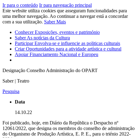
Ir para o conteúdo
Ir para navegação principal
Este website utiliza cookies que asseguram funcionalidades para
uma melhor navegação. Ao continuar a navegar está a concordar
com a sua utilização.
Saber Mais
Conhecer
Exposições, eventos e património
Saber
As notícias da Cultura
Participar
Envolva-se e influencie as politicas culturais
Criar
Oportunidades para a atividade artística e cultural
Apoiar
Financiamento Nacional e Europeu
Designação Conselho Administração do OPART
Saber | Teatro
Pesquisa
Data
14.10.22
Foi publicado, hoje, em Diário da República o Despacho nº
12061/2022, que designa os membros do conselho de administração
do Organismo de Produção Artística, E. P. E., para o triénio 2022-