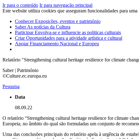
Ir para o conteúdo
Ir para navegação principal
Este website utiliza cookies que asseguram funcionalidades para uma
Conhecer
Exposições, eventos e património
Saber
As notícias da Cultura
Participar
Envolva-se e influencie as politicas culturais
Criar
Oportunidades para a atividade artística e cultural
Apoiar
Financiamento Nacional e Europeu
Relatório "Strengthening cultural heritage resilience for climate chang
Saber | Património
©Culture.ec.europa.eu
Pesquisa
Data
08.09.22
O relatório “Strengthening cultural heritage resilience for climate 
Europeia, no âmbito do qual são formuladas um conjunto de recomenda
Uma das conclusões principais do relatório apela à urgência de estabel