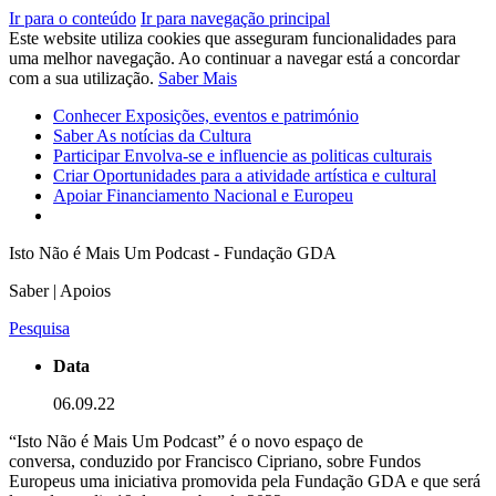
Ir para o conteúdo
Ir para navegação principal
Este website utiliza cookies que asseguram funcionalidades para
uma melhor navegação. Ao continuar a navegar está a concordar
com a sua utilização.
Saber Mais
Conhecer
Exposições, eventos e património
Saber
As notícias da Cultura
Participar
Envolva-se e influencie as politicas culturais
Criar
Oportunidades para a atividade artística e cultural
Apoiar
Financiamento Nacional e Europeu
Isto Não é Mais Um Podcast - Fundação GDA
Saber | Apoios
Pesquisa
Data
06.09.22
“Isto Não é Mais Um Podcast” é o novo espaço de
conversa, conduzido por Francisco Cipriano, sobre Fundos
Europeus uma iniciativa promovida pela Fundação GDA e que será