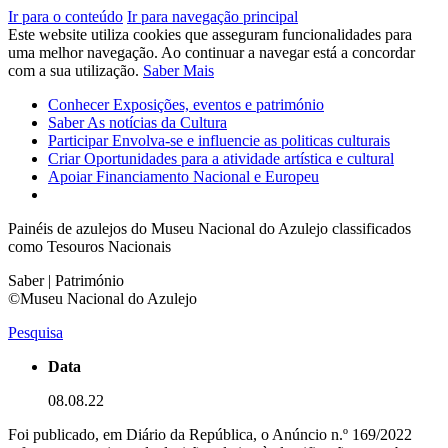
Ir para o conteúdo
Ir para navegação principal
Este website utiliza cookies que asseguram funcionalidades para
uma melhor navegação. Ao continuar a navegar está a concordar
com a sua utilização.
Saber Mais
Conhecer
Exposições, eventos e património
Saber
As notícias da Cultura
Participar
Envolva-se e influencie as politicas culturais
Criar
Oportunidades para a atividade artística e cultural
Apoiar
Financiamento Nacional e Europeu
Painéis de azulejos do Museu Nacional do Azulejo classificados
como Tesouros Nacionais
Saber | Património
©Museu Nacional do Azulejo
Pesquisa
Data
08.08.22
Foi publicado, em Diário da República, o Anúncio n.º 169/2022