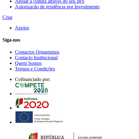
Apoiar a cultura através do seu IRS
Autorização de residência por Investimento
Criar
Apoios
Siga-nos
Contactos Organismos
Contacto Institucional
Quem Somos
Termos e Condições
Cofinanciado por: