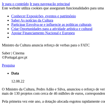
Ir para o conteúdo
Ir para navegação principal
Este website utiliza cookies que asseguram funcionalidades para uma
Conhecer
Exposições, eventos e património
Saber
As notícias da Cultura
Participar
Envolva-se e influencie as politicas culturais
Criar
Oportunidades para a atividade artística e cultural
Apoiar
Financiamento Nacional e Europeu
Ministro da Cultura anuncia reforço de verbas para o FATC
Saber | Cinema
©Portugal.gov.pt
Pesquisa
Data
12.08.22
O Ministro da Cultura, Pedro Adão e Silva, anunciou o reforço de ve
mais de 130 projetos com cerca de 46 milhões de euros, corresponden
Pela primeira vez este ano, a dotação alocada esgotou rapidamente co