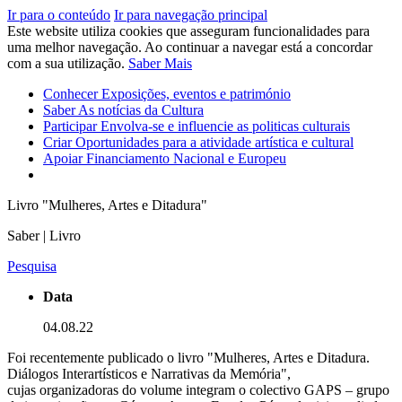
Ir para o conteúdo
Ir para navegação principal
Este website utiliza cookies que asseguram funcionalidades para
uma melhor navegação. Ao continuar a navegar está a concordar
com a sua utilização.
Saber Mais
Conhecer
Exposições, eventos e património
Saber
As notícias da Cultura
Participar
Envolva-se e influencie as politicas culturais
Criar
Oportunidades para a atividade artística e cultural
Apoiar
Financiamento Nacional e Europeu
Livro "Mulheres, Artes e Ditadura"
Saber | Livro
Pesquisa
Data
04.08.22
Foi recentemente publicado o livro "Mulheres, Artes e Ditadura.
Diálogos Interartísticos e Narrativas da Memória",
cujas organizadoras do volume integram o colectivo GAPS – grupo