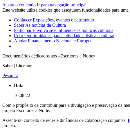
Ir para o conteúdo
Ir para navegação principal
Este website utiliza cookies que asseguram funcionalidades para uma
Conhecer
Exposições, eventos e património
Saber
As notícias da Cultura
Participar
Envolva-se e influencie as politicas culturais
Criar
Oportunidades para a atividade artística e cultural
Apoiar
Financiamento Nacional e Europeu
Documentários dedicados aos «Escritores a Norte»
Saber | Literatura
Pesquisa
Data
16.08.22
Com o propósito de contribuir para a divulgação e preservação da mem
projeto Escritores a Norte.
Assente no conceito de redes e dinâmicas de colaboração conjuntas,
E
projeto.