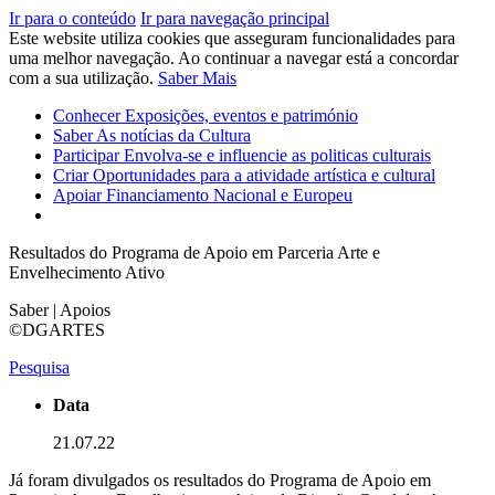
Ir para o conteúdo
Ir para navegação principal
Este website utiliza cookies que asseguram funcionalidades para
uma melhor navegação. Ao continuar a navegar está a concordar
com a sua utilização.
Saber Mais
Conhecer
Exposições, eventos e património
Saber
As notícias da Cultura
Participar
Envolva-se e influencie as politicas culturais
Criar
Oportunidades para a atividade artística e cultural
Apoiar
Financiamento Nacional e Europeu
Resultados do Programa de Apoio em Parceria Arte e
Envelhecimento Ativo
Saber | Apoios
©DGARTES
Pesquisa
Data
21.07.22
Já foram divulgados os resultados do Programa de Apoio em