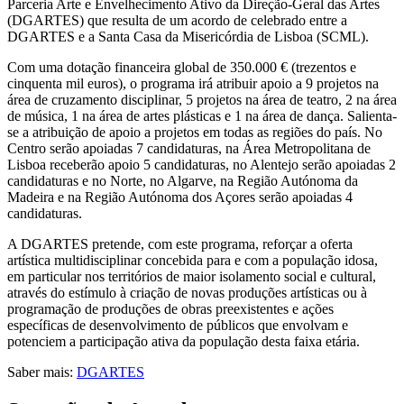
Parceria Arte e Envelhecimento Ativo da Direção-Geral das Artes
(DGARTES) que resulta de um acordo de celebrado entre a
DGARTES e a Santa Casa da Misericórdia de Lisboa (SCML).
Com uma dotação financeira global de 350.000 € (trezentos e
cinquenta mil euros), o programa irá atribuir apoio a 9 projetos na
área de cruzamento disciplinar, 5 projetos na área de teatro, 2 na área
de música, 1 na área de artes plásticas e 1 na área de dança. Salienta-
se a atribuição de apoio a projetos em todas as regiões do país. No
Centro serão apoiadas 7 candidaturas, na Área Metropolitana de
Lisboa receberão apoio 5 candidaturas, no Alentejo serão apoiadas 2
candidaturas e no Norte, no Algarve, na Região Autónoma da
Madeira e na Região Autónoma dos Açores serão apoiadas 4
candidaturas.
A DGARTES pretende, com este programa, reforçar a oferta
artística multidisciplinar concebida para e com a população idosa,
em particular nos territórios de maior isolamento social e cultural,
através do estímulo à criação de novas produções artísticas ou à
programação de produções de obras preexistentes e ações
específicas de desenvolvimento de públicos que envolvam e
potenciem a participação ativa da população desta faixa etária.
Saber mais:
DGARTES