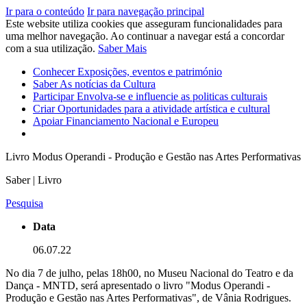
Ir para o conteúdo
Ir para navegação principal
Este website utiliza cookies que asseguram funcionalidades para
uma melhor navegação. Ao continuar a navegar está a concordar
com a sua utilização.
Saber Mais
Conhecer
Exposições, eventos e património
Saber
As notícias da Cultura
Participar
Envolva-se e influencie as politicas culturais
Criar
Oportunidades para a atividade artística e cultural
Apoiar
Financiamento Nacional e Europeu
Livro Modus Operandi - Produção e Gestão nas Artes Performativas
Saber | Livro
Pesquisa
Data
06.07.22
No dia 7 de julho, pelas 18h00, no Museu Nacional do Teatro e da
Dança - MNTD, será apresentado o livro "Modus Operandi -
Produção e Gestão nas Artes Performativas", de Vânia Rodrigues.