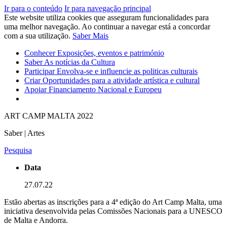
Ir para o conteúdo
Ir para navegação principal
Este website utiliza cookies que asseguram funcionalidades para
uma melhor navegação. Ao continuar a navegar está a concordar
com a sua utilização.
Saber Mais
Conhecer
Exposições, eventos e património
Saber
As notícias da Cultura
Participar
Envolva-se e influencie as politicas culturais
Criar
Oportunidades para a atividade artística e cultural
Apoiar
Financiamento Nacional e Europeu
ART CAMP MALTA 2022
Saber | Artes
Pesquisa
Data
27.07.22
Estão abertas as inscrições para a 4ª edição do Art Camp Malta, uma
iniciativa desenvolvida pelas Comissões Nacionais para a UNESCO
de Malta e Andorra.