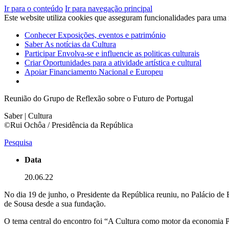
Ir para o conteúdo
Ir para navegação principal
Este website utiliza cookies que asseguram funcionalidades para uma
Conhecer
Exposições, eventos e património
Saber
As notícias da Cultura
Participar
Envolva-se e influencie as politicas culturais
Criar
Oportunidades para a atividade artística e cultural
Apoiar
Financiamento Nacional e Europeu
Reunião do Grupo de Reflexão sobre o Futuro de Portugal
Saber | Cultura
©Rui Ochôa / Presidência da República
Pesquisa
Data
20.06.22
No dia 19 de junho, o Presidente da República reuniu, no Palácio de
de Sousa desde a sua fundação.
O tema central do encontro foi “A Cultura como motor da economia P