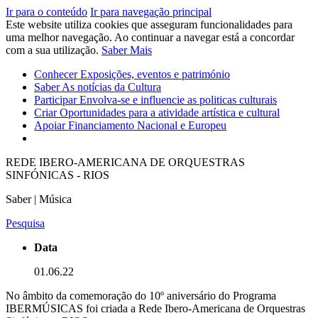
Ir para o conteúdo
Ir para navegação principal
Este website utiliza cookies que asseguram funcionalidades para
uma melhor navegação. Ao continuar a navegar está a concordar
com a sua utilização.
Saber Mais
Conhecer
Exposições, eventos e património
Saber
As notícias da Cultura
Participar
Envolva-se e influencie as politicas culturais
Criar
Oportunidades para a atividade artística e cultural
Apoiar
Financiamento Nacional e Europeu
REDE IBERO-AMERICANA DE ORQUESTRAS
SINFÓNICAS - RIOS
Saber | Música
Pesquisa
Data
01.06.22
No âmbito da comemoração do 10º aniversário do Programa
IBERMÚSICAS foi criada a Rede Ibero-Americana de Orquestras