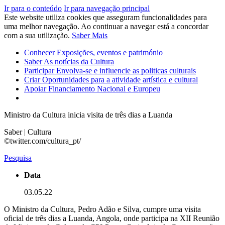
Ir para o conteúdo
Ir para navegação principal
Este website utiliza cookies que asseguram funcionalidades para
uma melhor navegação. Ao continuar a navegar está a concordar
com a sua utilização.
Saber Mais
Conhecer
Exposições, eventos e património
Saber
As notícias da Cultura
Participar
Envolva-se e influencie as politicas culturais
Criar
Oportunidades para a atividade artística e cultural
Apoiar
Financiamento Nacional e Europeu
Ministro da Cultura inicia visita de três dias a Luanda
Saber | Cultura
©twitter.com/cultura_pt/
Pesquisa
Data
03.05.22
O Ministro da Cultura, Pedro Adão e Silva, cumpre uma visita
oficial de três dias a Luanda, Angola, onde participa na XII Reunião