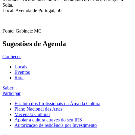
Solta.
Local: Avenida de Portugal, 50
Fonte: Gabinete MC
Sugestões de Agenda
Conhecer
Locais
Eventos
Rota
Saber
Participar
Estatuto dos Profissionais da Área da Cultura
Plano Nacional das Artes
Mecenato Cultural
Apoiar a cultura através do seu IRS
Autorização de residência por Investimento