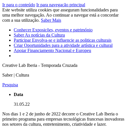
Ir para o conteúdo
Ir para navegação principal
Este website utiliza cookies que asseguram funcionalidades para
uma melhor navegação. Ao continuar a navegar está a concordar
com a sua utilização.
Saber Mais
Conhecer
Exposições, eventos e património
Saber
As notícias da Cultura
Participar
Envolva-se e influencie as politicas culturais
Criar
Oportunidades para a atividade artística e cultural
Apoiar
Financiamento Nacional e Europeu
Creative Lab Iberia - Temporada Cruzada
Saber | Cultura
Pesquisa
Data
31.05.22
Nos dias 1 e 2 de junho de 2022 decorre o Creative Lab Iberia o
primeiro programa para empresas tecnológicas francesas inovadoras
nos setores da cultura, entretenimento, criatividade e lazer.