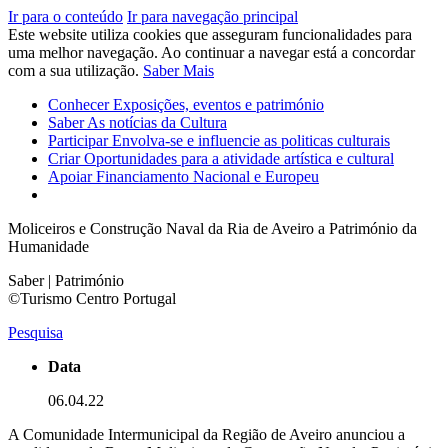
Ir para o conteúdo
Ir para navegação principal
Este website utiliza cookies que asseguram funcionalidades para
uma melhor navegação. Ao continuar a navegar está a concordar
com a sua utilização.
Saber Mais
Conhecer
Exposições, eventos e património
Saber
As notícias da Cultura
Participar
Envolva-se e influencie as politicas culturais
Criar
Oportunidades para a atividade artística e cultural
Apoiar
Financiamento Nacional e Europeu
Moliceiros e Construção Naval da Ria de Aveiro a Património da
Humanidade
Saber | Património
©Turismo Centro Portugal
Pesquisa
Data
06.04.22
A Comunidade Intermunicipal da Região de Aveiro anunciou a