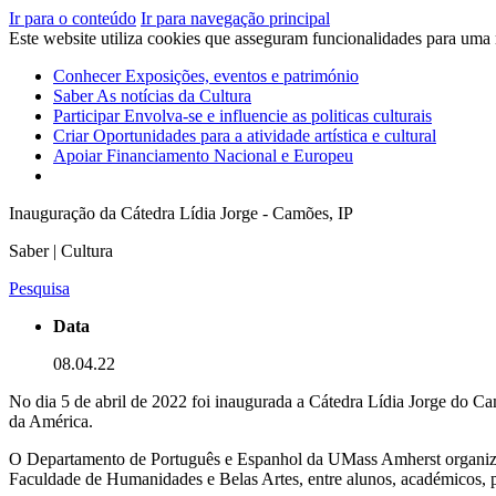
Ir para o conteúdo
Ir para navegação principal
Este website utiliza cookies que asseguram funcionalidades para uma
Conhecer
Exposições, eventos e património
Saber
As notícias da Cultura
Participar
Envolva-se e influencie as politicas culturais
Criar
Oportunidades para a atividade artística e cultural
Apoiar
Financiamento Nacional e Europeu
Inauguração da Cátedra Lídia Jorge - Camões, IP
Saber | Cultura
Pesquisa
Data
08.04.22
No dia 5 de abril de 2022 foi inaugurada a Cátedra Lídia Jorge do C
da América.
O Departamento de Português e Espanhol da UMass Amherst organizou
Faculdade de Humanidades e Belas Artes, entre alunos, académicos, pr