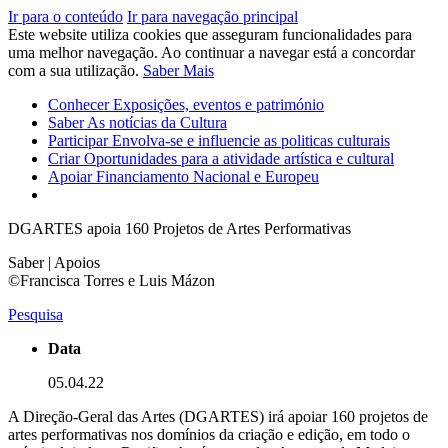
Ir para o conteúdo
Ir para navegação principal
Este website utiliza cookies que asseguram funcionalidades para
uma melhor navegação. Ao continuar a navegar está a concordar
com a sua utilização.
Saber Mais
Conhecer
Exposições, eventos e património
Saber
As notícias da Cultura
Participar
Envolva-se e influencie as politicas culturais
Criar
Oportunidades para a atividade artística e cultural
Apoiar
Financiamento Nacional e Europeu
DGARTES apoia 160 Projetos de Artes Performativas
Saber | Apoios
©Francisca Torres e Luis Mázon
Pesquisa
Data
05.04.22
A Direção-Geral das Artes (DGARTES) irá apoiar 160 projetos de
artes performativas nos domínios da criação e edição, em todo o