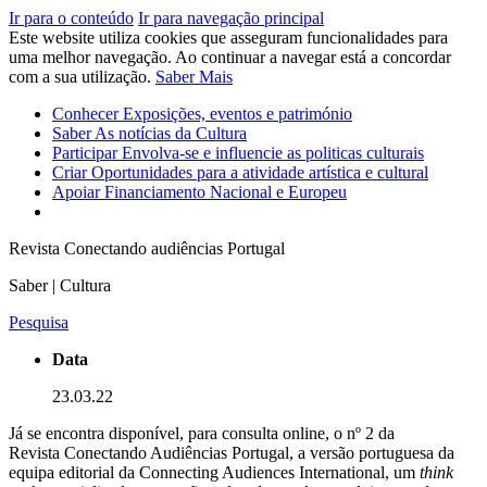
Ir para o conteúdo
Ir para navegação principal
Este website utiliza cookies que asseguram funcionalidades para
uma melhor navegação. Ao continuar a navegar está a concordar
com a sua utilização.
Saber Mais
Conhecer
Exposições, eventos e património
Saber
As notícias da Cultura
Participar
Envolva-se e influencie as politicas culturais
Criar
Oportunidades para a atividade artística e cultural
Apoiar
Financiamento Nacional e Europeu
Revista Conectando audiências Portugal
Saber | Cultura
Pesquisa
Data
23.03.22
Já se encontra disponível, para consulta online, o nº 2 da
Revista Conectando Audiências Portugal, a versão portuguesa da
equipa editorial da Connecting Audiences International, um
think