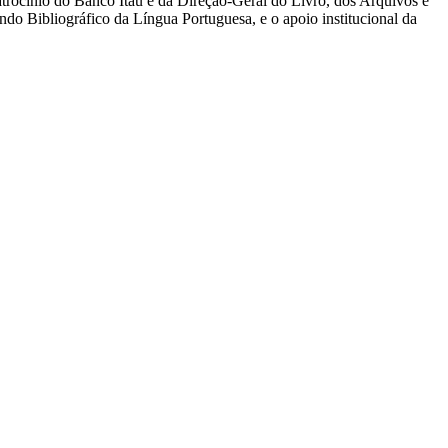
atrocínio do Banco Itaú e da Direção-Geral do Livro, dos Arquivos e
ndo Bibliográfico da Língua Portuguesa, e o apoio institucional da