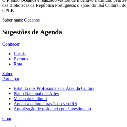
O Prémio Oceanos é realizado via Lei de Incentivo à Cultura, pela Se
das Bibliotecas da República Portuguesa; o apoio do Itaú Cultural, do
CPLP.
Saber mais:
Oceanos
Sugestões de Agenda
Conhecer
Locais
Eventos
Rota
Saber
Participar
Estatuto dos Profissionais da Área da Cultura
Plano Nacional das Artes
Mecenato Cultural
Apoiar a cultura através do seu IRS
Autorização de residência por Investimento
Criar