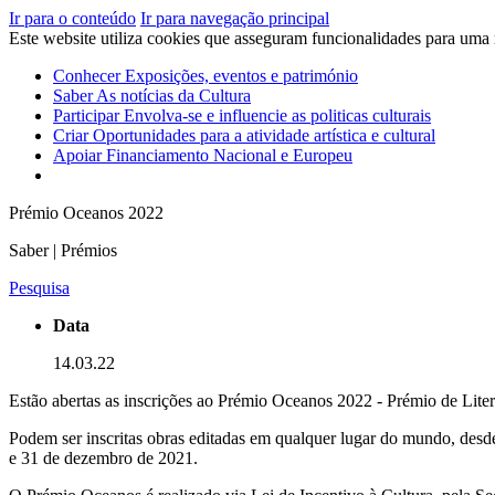
Ir para o conteúdo
Ir para navegação principal
Este website utiliza cookies que asseguram funcionalidades para uma
Conhecer
Exposições, eventos e património
Saber
As notícias da Cultura
Participar
Envolva-se e influencie as politicas culturais
Criar
Oportunidades para a atividade artística e cultural
Apoiar
Financiamento Nacional e Europeu
Prémio Oceanos 2022
Saber | Prémios
Pesquisa
Data
14.03.22
Estão abertas as inscrições ao Prémio Oceanos 2022 - Prémio de Lite
Podem ser inscritas obras editadas em qualquer lugar do mundo, desde 
e 31 de dezembro de 2021.