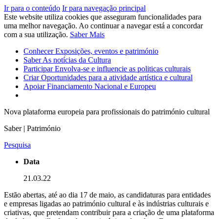
Ir para o conteúdo
Ir para navegação principal
Este website utiliza cookies que asseguram funcionalidades para
uma melhor navegação. Ao continuar a navegar está a concordar
com a sua utilização.
Saber Mais
Conhecer
Exposições, eventos e património
Saber
As notícias da Cultura
Participar
Envolva-se e influencie as politicas culturais
Criar
Oportunidades para a atividade artística e cultural
Apoiar
Financiamento Nacional e Europeu
Nova plataforma europeia para profissionais do património cultural
Saber | Património
Pesquisa
Data
21.03.22
Estão abertas, até ao dia 17 de maio, as candidaturas para entidades
e empresas ligadas ao património cultural e às indústrias culturais e
criativas, que pretendam contribuir para a criação de uma plataforma