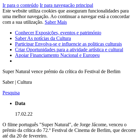
Ir para o conteúdo
Ir para navegação principal
Este website utiliza cookies que asseguram funcionalidades para
uma melhor navegação. Ao continuar a navegar está a concordar
com a sua utilização.
Saber Mais
Conhecer
Exposições, eventos e património
Saber
As notícias da Cultura
Participar
Envolva-se e influencie as politicas culturais
Criar
Oportunidades para a atividade artística e cultural
Apoiar
Financiamento Nacional e Europeu
Super Natural vence prémio da crítica do Festival de Berlim
Saber | Cultura
Pesquisa
Data
17.02.22
O filme português "Super Natural", de Jorge Jácome, venceu o
prémio da crítica do 72.º Festival de Cinema de Berlim, que decorre
até dia 20 de fevereiro.