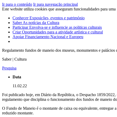
Ir para o conteúdo
Ir para navegação principal
Este website utiliza cookies que asseguram funcionalidades para uma
Conhecer
Exposições, eventos e património
Saber
As notícias da Cultura
Participar
Envolva-se e influencie as politicas culturais
Criar
Oportunidades para a atividade artística e cultural
Apoiar
Financiamento Nacional e Europeu
Regulamento fundos de maneio dos museus, monumentos e palácio
Saber | Cultura
Pesquisa
Data
11.02.22
Foi publicado hoje, em Diário da República, o Despacho 1859/2022, de
regulamento que disciplina o funcionamento dos fundos de maneio dos
O Fundo de Maneio é o montante de caixa ou equivalente, entregue a 
reduzido montante.